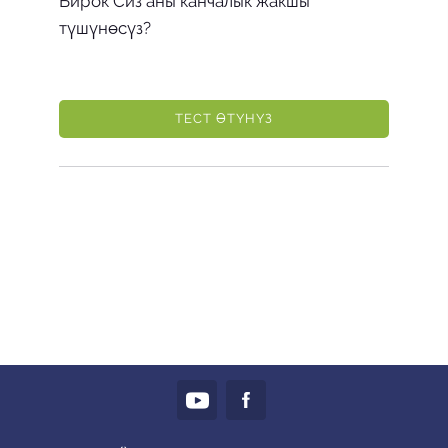
Бирок Сиз аны канчалык жакшы
түшүнөсүз?
ТЕСТ ӨТҮНҮЗ