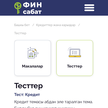
Башкы бет
/
Кредиттер жана карыздар
/
Тесттер
Макалалар
Тесттер
Тесттер
Тест: Кредит
Кредит темасы абдан эле таралган тема.