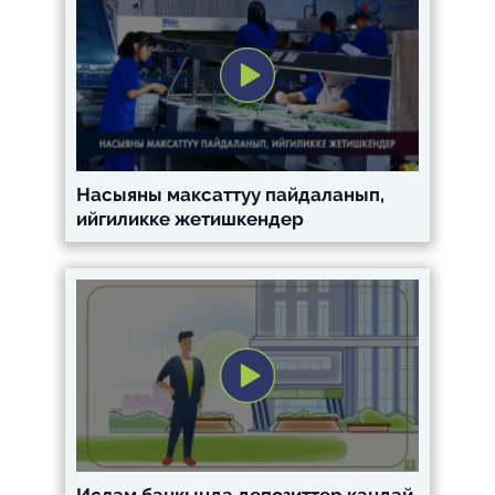
Насыяны максаттуу пайдаланып,
ийгиликке жетишкендер
Ислам банкында депозиттер кандай