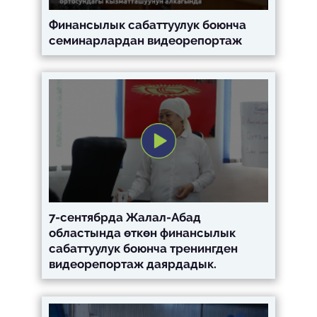
Финансылык сабаттуулук боюнча
семинарлардан видеорепортаж
7-сентябрда Жалал-Абад
областында өткөн финансылык
сабаттуулук боюнча тренингден
видеорепортаж даярдадык.