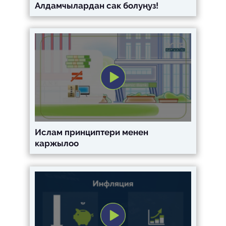
Алдамчылардан сак болуңуз!
Ислам принциптери менен
каржылоо