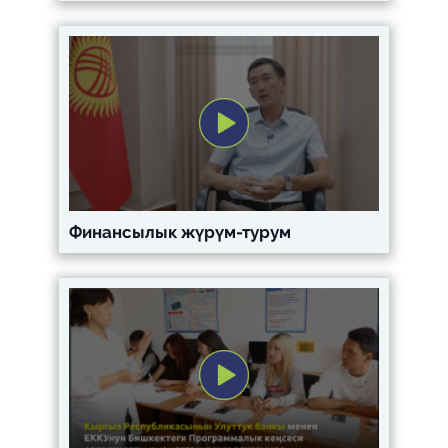
Финансылык жүрүм-турум