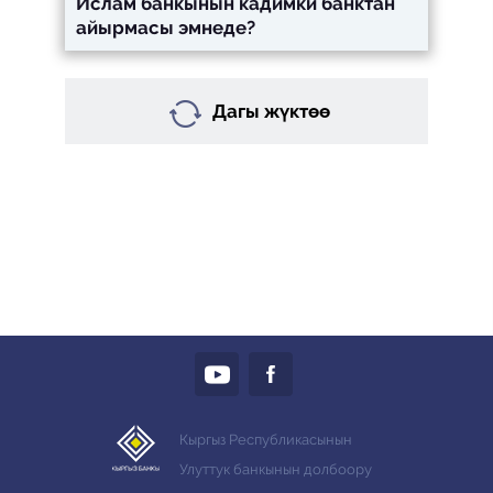
Ислам банкынын кадимки банктан
айырмасы эмнеде?
Дагы жүктөө
Кыргыз Республикасынын
Улуттук банкынын долбоору