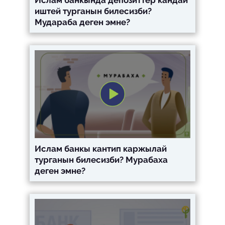
иштей турганын билесизби?
Мудараба деген эмне?
Ислам банкы кантип каржылай
турганын билесизби? Мурабаха
деген эмне?