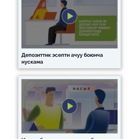
Депозиттик эсепти ачуу боюнча
нускама