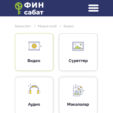
Башкы бет
/
Медиа-клуб
/
Видео
Видео
Сүрөттөр
Аудио
Макалалар