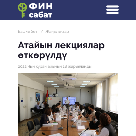
Башкы бет
/
Жаңылыктар
Атайын лекциялар
өткөрүлдү
2022 Чын куран айынын 18 жарыяланды