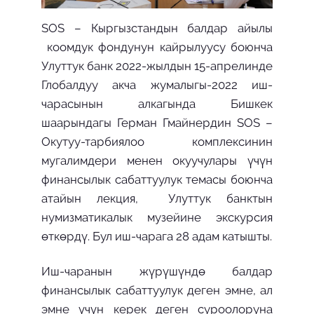
SOS – Кыргызстандын балдар айылы
коомдук фондунун кайрылуусу боюнча
Улуттук банк 2022-жылдын 15-апрелинде
Глобалдуу акча жумалыгы-2022 иш-
чарасынын алкагында Бишкек
шаарындагы Герман Гмайнердин SOS –
Окутуу-тарбиялоо комплексинин
мугалимдери менен окуучулары үчүн
финансылык сабаттуулук темасы боюнча
атайын лекция, Улуттук банктын
нумизматикалык музейине экскурсия
өткөрдү. Бул иш-чарага 28 адам катышты.
Иш-чаранын жүрүшүндө балдар
финансылык сабаттуулук деген эмне, ал
эмне үчүн керек деген суроолоруна