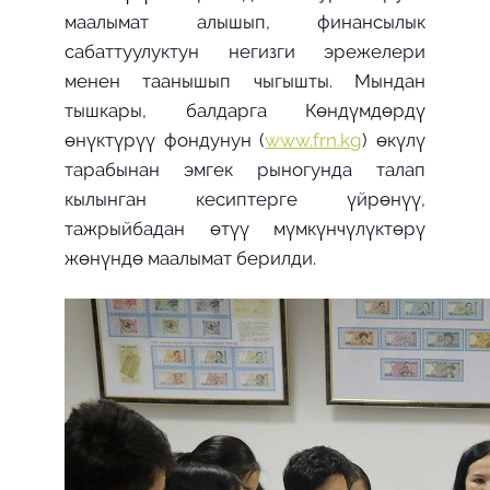
маалымат алышып, финансылык
сабаттуулуктун негизги эрежелери
менен таанышып чыгышты. Мындан
тышкары, балдарга Көндүмдөрдү
өнүктүрүү фондунун (
www.frn.kg
) өкүлү
тарабынан эмгек рыногунда талап
кылынган кесиптерге үйрөнүү,
тажрыйбадан өтүү мүмкүнчүлүктөрү
жөнүндө маалымат берилди.