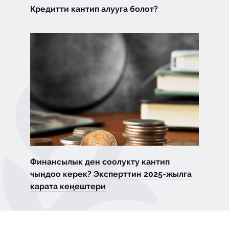
Кредитти кантип алууга болот?
Финансылык ден соолукту кантип
чыңдоо керек? Эксперттин 2025-жылга
карата кеңештери