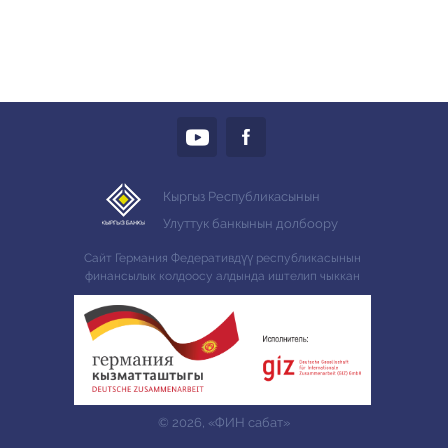
Кыргыз Республикасынын
Улуттук банкынын долбоору
Сайт Германия Федеративдүү республикасынын
финансылык колдоосу алдында иштелип чыккан
© 2026, «ФИН сабат»