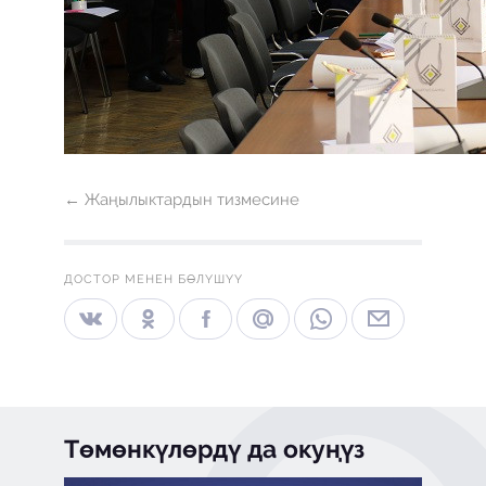
← Жаңылыктардын тизмесине
ДОСТОР МЕНЕН БӨЛҮШҮҮ
Төмөнкүлөрдү да окуңүз