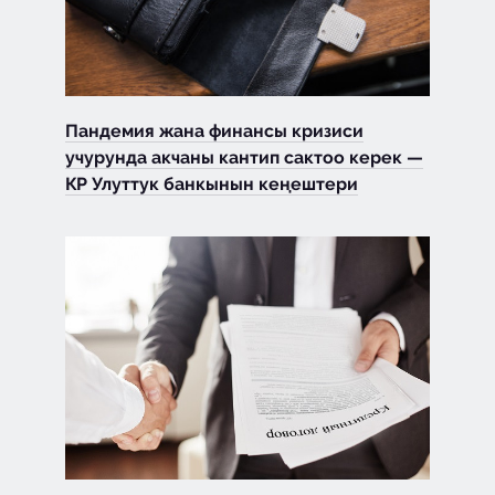
Пандемия жана финансы кризиси
учурунда акчаны кантип сактоо керек —
КР Улуттук банкынын кеңештери