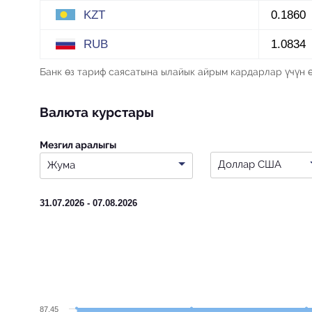
KZT
0.1860
RUB
1.0834
Банк өз тариф саясатына ылайык айрым кардарлар үчүн 
Валюта курстары
Мезгил аралыгы
Доллар США
Жума
31.07.2026 - 07.08.2026
87.45