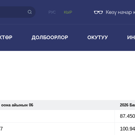
Көзү начар 
РУС
КЫР
КТӨР
ДОЛБООРЛОР
ОКУТУУ
ИН
 оона айынын 06
2026 Б
87.45
67
100.9