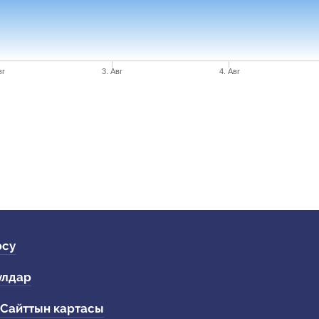
вг
3. Авг
4. Авг
рсу
улдар
Сайттын картасы