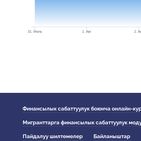
31. Июль
1. Авг
2. А
Финансылык сабаттуулук боюнча онлайн-ку
Мигранттарга финансылык сабаттуулук мод
Пайдалуу шилтемелер
Байланыштар