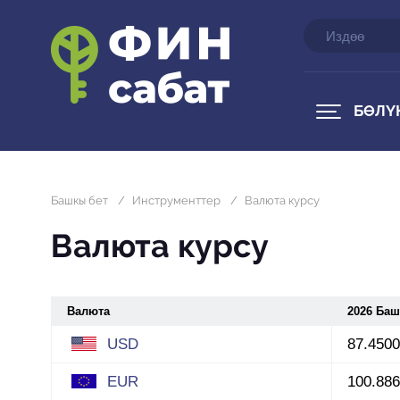
БӨЛҮ
Башкы бет
/
Инструменттер
/
Валюта курсу
Валюта курсу
Валюта
2026 Баш
USD
87.4500
EUR
100.88