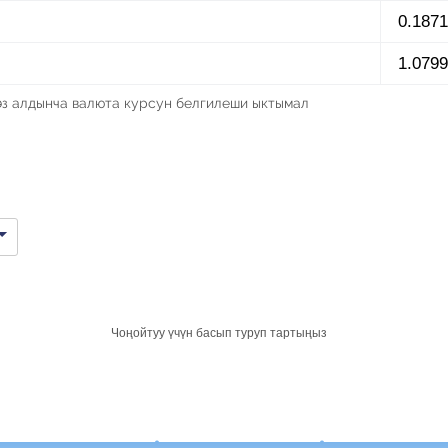
0.1871
1.0799
өз алдынча валюта курсун белгилеши ыктымал
Чоңойтуу үчүн басып туруп тартыңыз