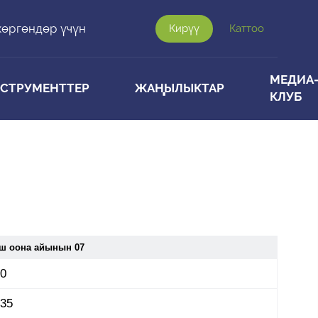
көргөндөр үчүн
Кирүү
Каттоо
МЕДИА
СТРУМЕНТТЕР
ЖАҢЫЛЫКТАР
КЛУБ
аш оона айынын 07
00
435