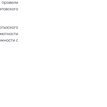
а провели
атовского
ргызского
мотности
ожности с