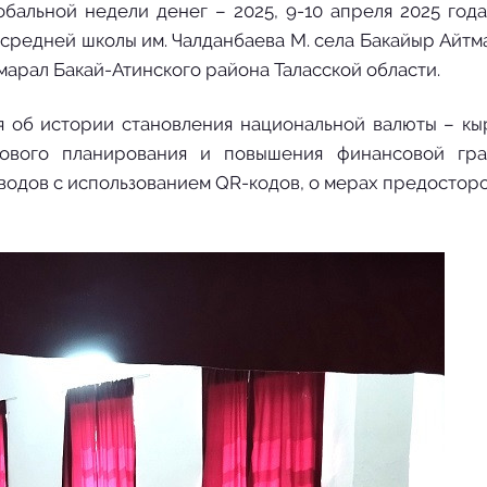
бальной недели денег – 2025, 9-10 апреля 2025 год
 средней школы им. Чалданбаева М. села Бакайыр Айтм
арал Бакай-Атинского района Таласской области.
 об истории становления национальной валюты – кы
ового планирования и повышения финансовой гра
еводов с использованием QR-кодов, о мерах предостор