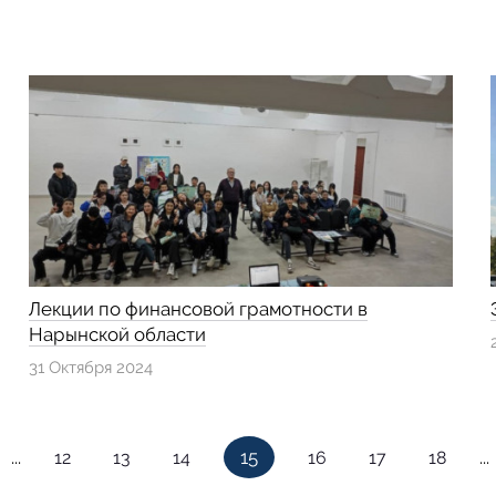
Лекции по финансовой грамотности в
Нарынской области
31 Октября 2024
...
15
...
12
13
14
16
17
18