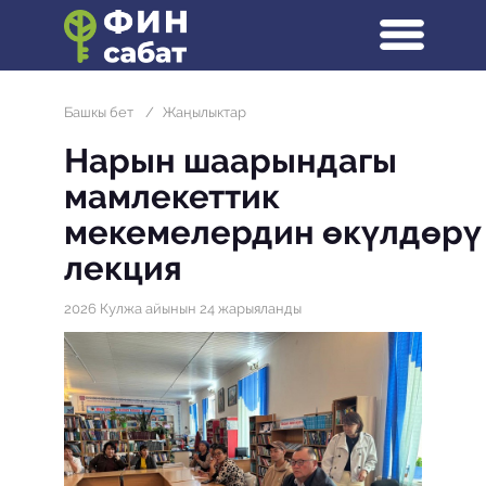
Башкы бет
/
Жаңылыктар
Нарын шаарындагы
мамлекеттик
мекемелердин өкүлдөрү
лекция
2026 Кулжа айынын 24 жарыяланды