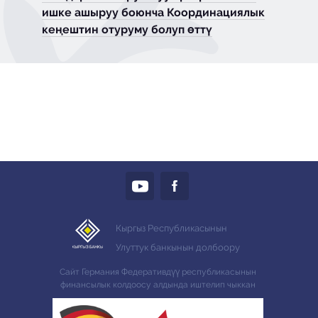
ишке ашыруу боюнча Координациялык
кеңештин отуруму болуп өттү
Кыргыз Республикасынын
Улуттук банкынын долбоору
Сайт Германия Федеративдүү республикасынын
финансылык колдоосу алдында иштелип чыккан