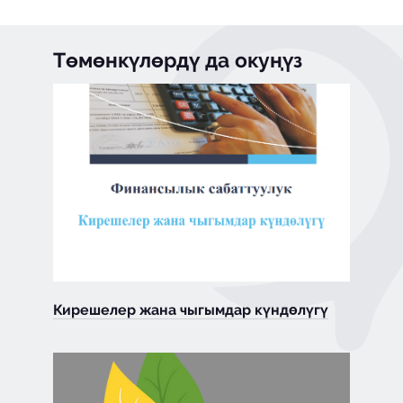
Төмөнкүлөрдү да окуңүз
Кирешелер жана чыгымдар күндөлүгү