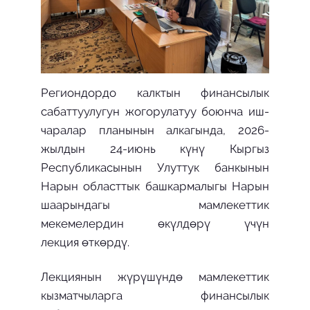
Региондордо калктын финансылык
сабаттуулугун жогорулатуу боюнча иш-
чаралар планынын алкагында, 2026-
жылдын 24-июнь күнү Кыргыз
Республикасынын Улуттук банкынын
Нарын областтык башкармалыгы Нарын
шаарындагы мамлекеттик
мекемелердин өкүлдөрү үчүн
лекция өткөрдү.
Лекциянын жүрүшүндө мамлекеттик
кызматчыларга финансылык