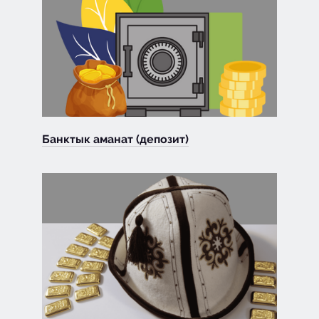
Банктык аманат (депозит)