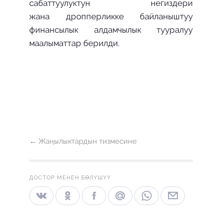
сабаттуулуктун негиздери
жана дропперликке байланыштуу
финансылык алдамчылык тууралуу
маалыматтар берилди.
← Жаңылыктардын тизмесине
ДОСТОР МЕНЕН БӨЛҮШҮҮ