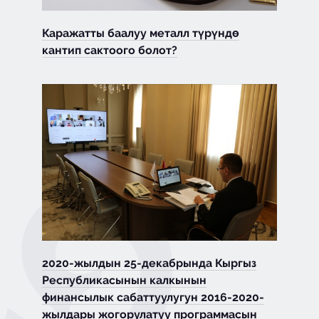
Каражатты баалуу металл түрүндө
кантип сактоого болот?
2020-жылдын 25-декабрында Кыргыз
Республикасынын калкынын
финансылык сабаттуулугун 2016-2020-
жылдары жогорулатуу программасын