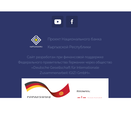
Проект Национального банка
Кыргызской Республики
Сайт разработан при финансовой поддержке
Федерального правительства Германии через общество
«Deutsche Gesellschaft für Internationale
Zusammenarbeit (GIZ) GmbH».
© 2026, «ФИН сабат»
0312 61 24 14