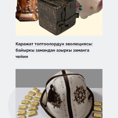
Каражат топтоолордун эволюциясы:
байыркы замандан азыркы заманга
чейин