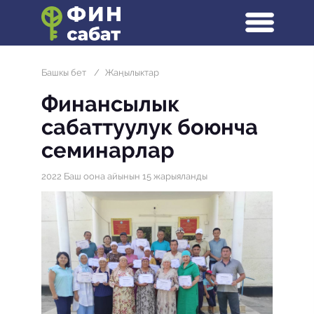
Башкы бет
/
Жаңылыктар
Финансылык
сабаттуулук боюнча
семинарлар
2022 Баш оона айынын 15 жарыяланды