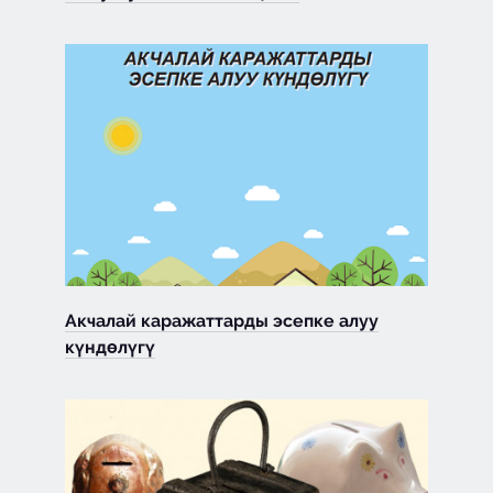
Акчалай каражаттарды эсепке алуу
күндөлүгү