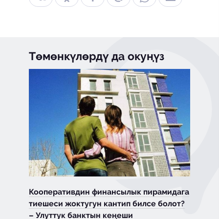
Төмөнкүлөрдү да окуңүз
Кооперативдин финансылык пирамидага
тиешеси жоктугун кантип билсе болот?
– Улуттук банктын кеңеши