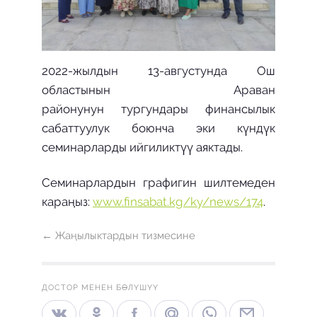
2022-жылдын 13-августунда Ош
областынын Араван
районунун тургундары финансылык
сабаттуулук боюнча эки күндүк
семинарларды ийгиликтүү аяктады.
Семинарлардын графигин шилтемеден
караңыз:
www.finsabat.kg/ky/news/174
.
← Жаңылыктардын тизмесине
ДОСТОР МЕНЕН БӨЛҮШҮҮ