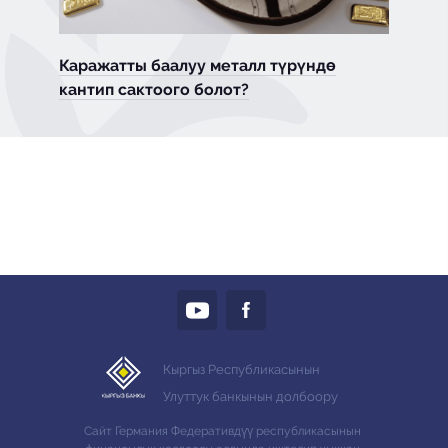
Каражатты баалуу металл түрүндө
кантип сактоого болот?
Кыргыз Республикасынын
Улуттук банкынын долбоору
Сайт Германия Федеративдүү республикасынын