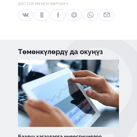
ДОСТОР МЕНЕН БӨЛҮШҮҮ
Төмөнкүлөрдү да окуңүз
Баалуу кагаздарга инвестициялоо