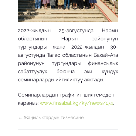
2022-жылдын 25-августунда Нарын
областынын Нарын районунун
тургундары жана 2022-жылдын 30-
августунда Талас областынын Бакай-Ата
районунун тургундары финансылык
сабаттуулук боюнча эки күндүк
семинарларды ийгиликтүү аяктады.
Семинарлардын графигин шилтемеден
караңыз:
www.finsabat.kg/ky/news/174
.
← Жаңылыктардын тизмесине