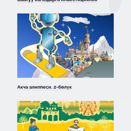
Акча алиппеси. 2-бөлүк