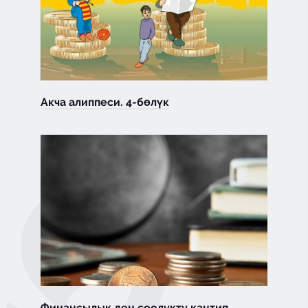
Акча алиппеси. 4-бөлүк
Финансылык ден соолукту кантип