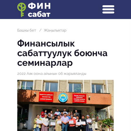
Башкы бет
/
Жаңылыктар
Финансылык
сабаттуулук боюнча
семинарлар
2022 Аяк оона айынын 06 жарыяланды