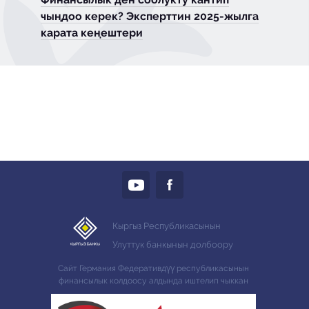
чыңдоо керек? Эксперттин 2025-жылга
карата кеңештери
Кыргыз Республикасынын
Улуттук банкынын долбоору
Сайт Германия Федеративдүү республикасынын
финансылык колдоосу алдында иштелип чыккан